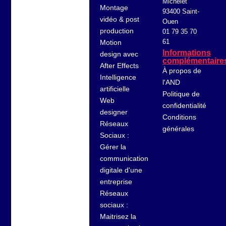
Michelet
Montage
93400 Saint-
vidéo & post
Ouen
production
01 79 35 70
61
Motion
Informations
design avec
complémentaire
After Effects
À propos de
Intelligence
l'AND
artificielle
Politique de
Web
confidentialité
designer
Conditions
Réseaux
générales
Sociaux :
Gérer la
communication
digitale d'une
entreprise
Réseaux
sociaux :
Maitrisez la