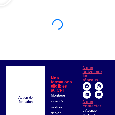
Nous
suivre sur
les
Nos
réseaux
formations
La Fosse Bertine - Episode 1_ La Marée.mp4
éligibles
au CPF
Montage
Action de
vidéo &
Nous
formation
contacter
motion
9 Avenue
design