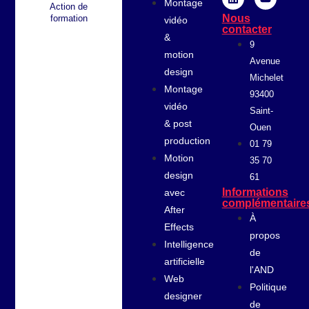
Montage
Action de
Nous
formation
vidéo
contacter
&
9
motion
Avenue
design
Michelet
Montage
93400
vidéo
Saint-
& post
Ouen
production
01 79
Motion
35 70
design
61
Informations
avec
complémentaire
After
À
Effects
propos
Intelligence
de
artificielle
l'AND
Web
Politique
designer
de