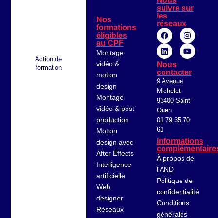
Nous
suivre sur
les
Nos
réseaux
formations
éligibles
au CPF
Montage
Action de
vidéo &
Nous
formation
contacter
motion
9 Avenue
design
Michelet
Montage
93400 Saint-
vidéo & post
Ouen
production
01 79 35 70
61
Motion
Informations
design avec
complémentaire
After Effects
À propos de
Intelligence
l'AND
artificielle
Politique de
Web
confidentialité
designer
Conditions
Réseaux
générales